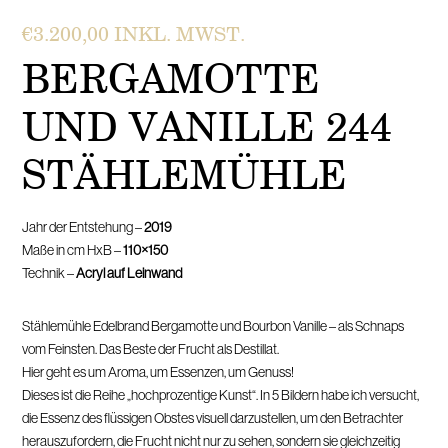
€
3.200,00
INKL. MWST.
BERGAMOTTE
UND VANILLE 244
STÄHLEMÜHLE
Jahr der Entstehung –
2019
Maße in cm HxB –
110×150
Technik –
Acryl auf Leinwand
Stählemühle Edelbrand Bergamotte und Bourbon Vanille – als Schnaps
vom Feinsten. Das Beste der Frucht als Destillat.
Hier geht es um Aroma, um Essenzen, um Genuss!
Dieses ist die Reihe „hochprozentige Kunst“. In 5 Bildern habe ich versucht,
die Essenz des flüssigen Obstes visuell darzustellen, um den Betrachter
herauszufordern, die Frucht nicht nur zu sehen, sondern sie gleichzeitig