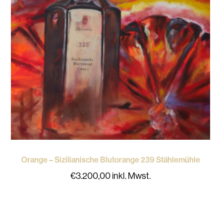
Orange – Sizilianische Blutorange 239 Stählemühle
€
3.200,00
inkl. Mwst.