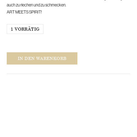
auch zu riechen und zu schmecken.
ART MEETS SPIRIT!
1 VORRÄTIG
Bergamotte
IN DEN WARENKORB
und
Vanille
244
Stählemühle
Menge