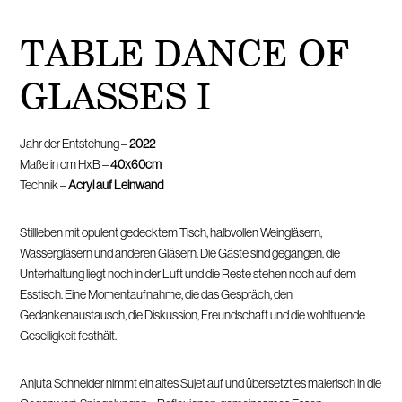
TABLE DANCE OF
GLASSES I
Jahr der Entstehung –
2022
Maße in cm HxB –
40x60cm
Technik –
Acryl auf Leinwand
Stillleben mit opulent gedecktem Tisch, halbvollen Weingläsern,
Wassergläsern und anderen Gläsern. Die Gäste sind gegangen, die
Unterhaltung liegt noch in der Luft und die Reste stehen noch auf dem
Esstisch. Eine Momentaufnahme, die das Gespräch, den
Gedankenaustausch, die Diskussion, Freundschaft und die wohltuende
Geselligkeit festhält.
Anjuta Schneider nimmt ein altes Sujet auf und übersetzt es malerisch in die