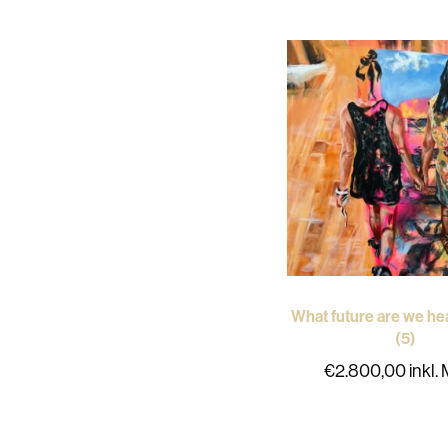
What future are we hea
(5)
€
2.800,00
inkl.