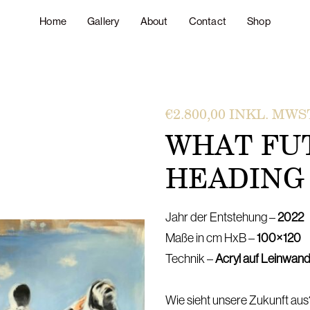
Home
Gallery
About
Contact
Shop
€
2.800,00
INKL. MWS
WHAT FU
HEADING 
Jahr der Entstehung –
2022
Maße in cm HxB –
100×120
Technik –
Acryl auf Leinwan
Wie sieht unsere Zukunft aus