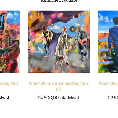
Ähnliche Produkte
ding for ?
What future are we heading for ?
What futur
(6)
 Mwst.
€
4.500,00
inkl. Mwst.
€
2.8