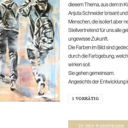
diesem Thema, aus dem in Kür
Anjuta Schneider brisant und 
Menschen, die isoliert aber 
Stellvertretend für uns alle 
ungewisse Zukunft.
Die Farben im Bild sind gedeck
durch die Farbgebung, welch
wirken soll.
Sie gehen gemeinsam.
Angesichts der Entwicklung in
1 VORRÄTIG
What
IN DEN WARENKORB