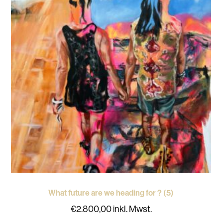
What future are we heading for ? (5)
€
2.800,00
inkl. Mwst.