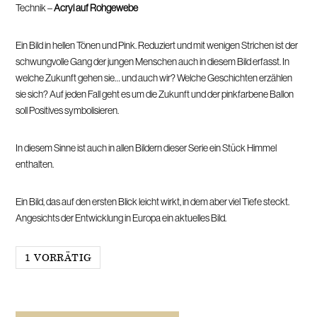
Technik –
Acryl auf Rohgewebe
Ein Bild in hellen Tönen und Pink. Reduziert und mit wenigen Strichen ist der
schwungvolle Gang der jungen Menschen auch in diesem Bild erfasst. In
welche Zukunft gehen sie… und auch wir? Welche Geschichten erzählen
sie sich? Auf jeden Fall geht es um die Zukunft und der pinkfarbene Ballon
soll Positives symbolisieren.
In diesem Sinne ist auch in allen Bildern dieser Serie ein Stück Himmel
enthalten.
Ein Bild, das auf den ersten Blick leicht wirkt, in dem aber viel Tiefe steckt.
Angesichts der Entwicklung in Europa ein aktuelles Bild.
1 VORRÄTIG