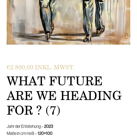
€
2.800,00
INKL. MWST.
WHAT FUTURE
ARE WE HEADING
FOR ? (7)
Jahr der Entstehung –
2023
Maße in cm HxB –
120×100