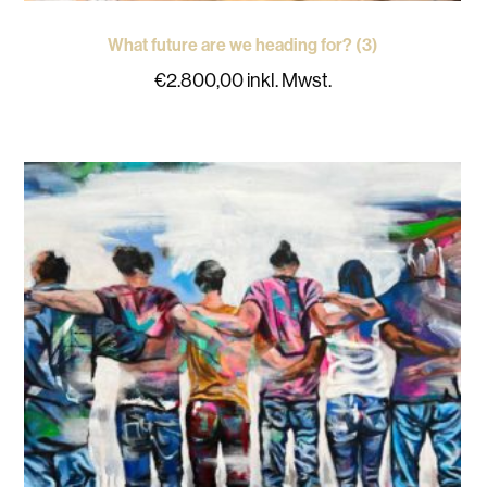
What future are we heading for? (3)
€
2.800,00
inkl. Mwst.